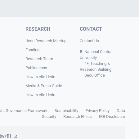
RESEARCH
CONTACT
Uedu Research Meetup
Contact Us
Funding
National Central
University
Research Team
4F, Teaching &
Publications
Research Building
Uedu Office
How to cite Uedu
Media & Press Guide
How to cite Uedu
ata Governance Framework
Sustainability
Privacy Policy
Data
Security
Research Ethics
IRB Disclosure
tw/fit