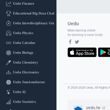
Uedu Finance
Educational Big Data Challenge
Uedu
Uedu Interdisciplinary General Education
Make learning visible
Uedu Physics
So teaching is never lonely
Uedu Calculus
Uedu Biology
Uedu Chemistry
Uedu Electronics
Uedu Semiconductor
© 2024-2026 Uedu. All Rights 
Uedu AI
Uedu Statistics
uedu.tw