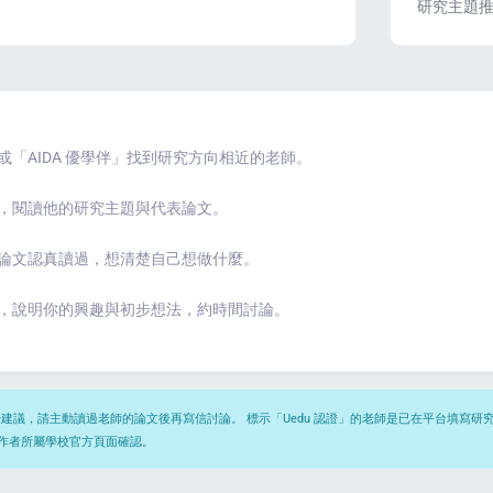
研究主題推薦
「AIDA 優學伴」找到研究方向相近的老師。
，閱讀他的研究主題與代表論文。
論文認真讀過，想清楚自己想做什麼。
，說明你的興趣與初步想法，約時間討論。
議，請主動讀過老師的論文後再寫信討論。 標示「Uedu 認證」的老師是已在平台填寫研究檔案、
至作者所屬學校官方頁面確認。