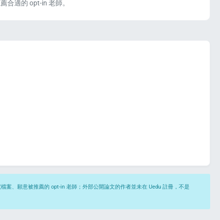
合適的 opt-in 老師。
願意被推薦的 opt-in 老師；外部公開論文的作者並未在 Uedu 註冊，不是