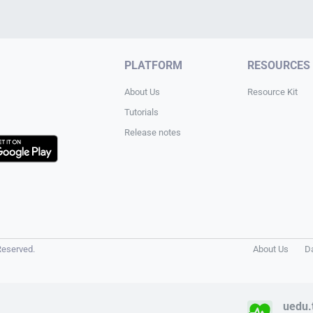
PLATFORM
RESOURCES
About Us
Resource Kit
Tutorials
Release notes
Reserved.
About Us
D
uedu.