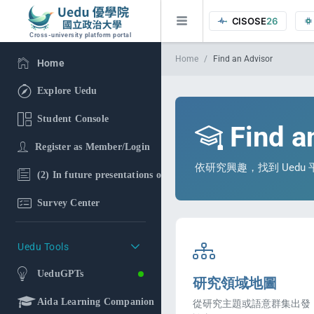
CISOSE
26
Cross-university platform portal
Home
Find an Advisor
Home
Explore Uedu
Student Console
Find a
Register as Member/Login
依研究興趣，找到 Ued
(2) In future presentations of the research findings, in additi
Survey Center
Uedu Tools
UeduGPTs
研究領域地圖
Aida Learning Companion
從研究主題或語意群集出發