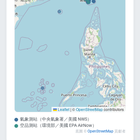
s
Leaflet
|
©
OpenStreetMap
contributors
氣象測站（中央氣象署／美國 NWS）
空品測站（環境部／美國 EPA AirNow）
底圖 ©
OpenStreetMap
貢獻者