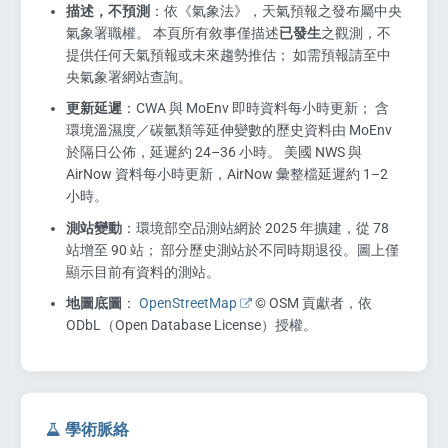
描述，不預測
：依《氣象法》，天氣預報之發布屬中央
氣象署職權。 本頁所有敘事僅描述
已發生
之觀測，不
提供任何天氣預報或未來趨勢推估； 如需預報請至中
央氣象署網站查詢。
更新延遲
：CWA 與 MoEnv 即時資料每小時更新； 含
環境溫濕度／碳氫類等延伸變數的歷史資料由 MoEnv
於隔日公佈，延遲約 24–36 小時。 美國 NWS 與
AirNow 資料每小時更新，AirNow 彙整檔延遲約 1–2
小時。
測站變動
：環境部空品測站網於 2025 年擴建，從 78
站增至 90 站； 部分歷史測站於不同時期退役。圖上僅
顯示目前有資料的測站。
地圖底圖
：
OpenStreetMap
© OSM 貢獻者，依
ODbL（Open Database License）授權。
學術脈絡