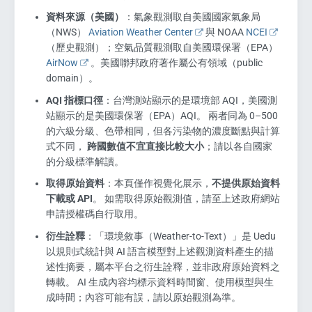
資料來源（美國）
：氣象觀測取自美國國家氣象局
（NWS）
Aviation Weather Center
與 NOAA
NCEI
（歷史觀測）；空氣品質觀測取自美國環保署（EPA）
AirNow
。美國聯邦政府著作屬公有領域（public
domain）。
AQI 指標口徑
：台灣測站顯示的是環境部 AQI，美國測
站顯示的是美國環保署（EPA）AQI。 兩者同為 0–500
的六級分級、色帶相同，但各污染物的濃度斷點與計算
式不同，
跨國數值不宜直接比較大小
；請以各自國家
的分級標準解讀。
取得原始資料
：本頁僅作視覺化展示，
不提供原始資料
下載或 API
。 如需取得原始觀測值，請至上述政府網站
申請授權碼自行取用。
衍生詮釋
：「環境敘事（Weather-to-Text）」是 Uedu
以規則式統計與 AI 語言模型對上述觀測資料產生的描
述性摘要，屬本平台之衍生詮釋，並非政府原始資料之
轉載。 AI 生成內容均標示資料時間窗、使用模型與生
成時間；內容可能有誤，請以原始觀測為準。