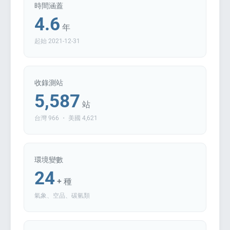
時間涵蓋
4.6
年
起始 2021-12-31
收錄測站
5,587
站
台灣 966 ・ 美國 4,621
環境變數
24
+ 種
氣象、空品、碳氫類