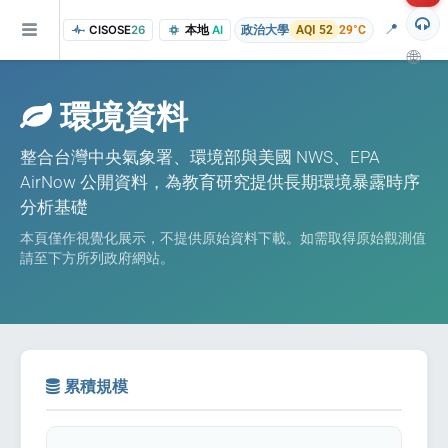
📍
CISOSE
26
本地
AI
政治大學
AQI 52
29°C
🌐
環境資料
整合台灣中央氣象署、環境部與美國 NWS、EPA
AirNow 公開資料，為教育研究提供長期環境暴露時序
分析基礎
本頁僅作視覺化展示，不提供原始資料下載。如需取得原始觀測值
請至下方所列政府網站。
of the research findings, in addition to the course project website and p
累積規模