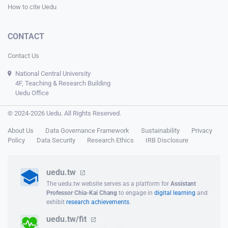
How to cite Uedu
CONTACT
Contact Us
National Central University
4F, Teaching & Research Building
Uedu Office
© 2024-2026 Uedu. All Rights Reserved.
About Us
Data Governance Framework
Sustainability
Privacy
Policy
Data Security
Research Ethics
IRB Disclosure
uedu.tw
The uedu.tw website serves as a platform for
Assistant
Professor Chia-Kai Chang
to engage in
digital learning
and
exhibit
research achievements
.
uedu.tw/fit