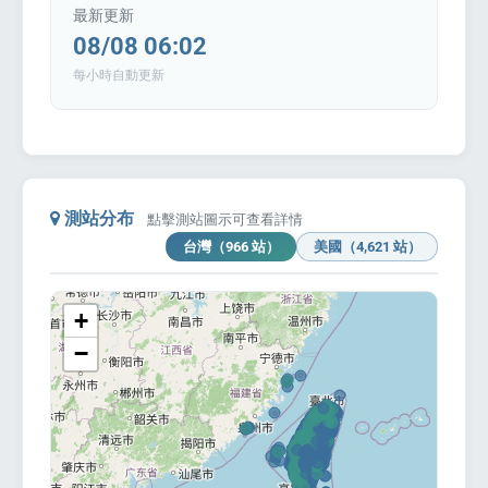
最新更新
08/08 06:02
每小時自動更新
enge
eral Education
測站分布
點擊測站圖示可查看詳情
台灣（966 站）
美國（4,621 站）
+
−