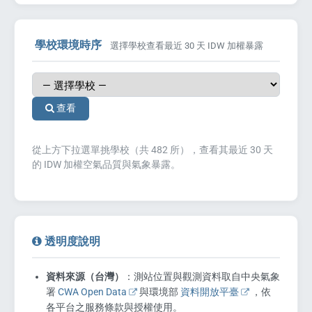
e
學校環境時序
選擇學校查看最近 30 天 IDW 加權暴露
查看
PORT
從上方下拉選單挑學校（共 482 所），查看其最近 30 天
的 IDW 加權空氣品質與氣象暴露。
ty
p Guide
NGE
透明度說明
資料來源（台灣）
：測站位置與觀測資料取自中央氣象
署
CWA Open Data
與環境部
資料開放平臺
，依
各平台之服務條款與授權使用。