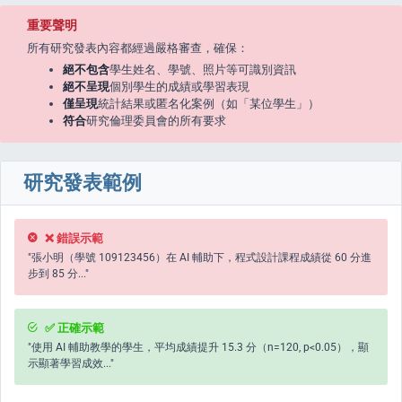
重要聲明
所有研究發表內容都經過嚴格審查，確保：
enge
絕不包含
學生姓名、學號、照片等可識別資訊
eral Education
絕不呈現
個別學生的成績或學習表現
僅呈現
統計結果或匿名化案例（如「某位學生」）
符合
研究倫理委員會的所有要求
研究發表範例
❌ 錯誤示範
"張小明（學號 109123456）在 AI 輔助下，程式設計課程成績從 60 分進
步到 85 分..."
✅ 正確示範
"使用 AI 輔助教學的學生，平均成績提升 15.3 分（n=120, p<0.05），顯
示顯著學習成效..."