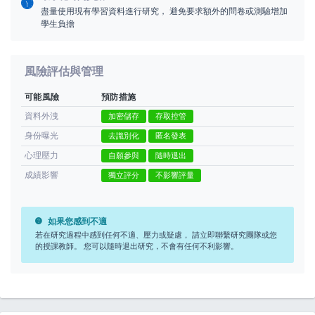
盡量使用現有學習資料進行研究， 避免要求額外的問卷或測驗增加
學生負擔
風險評估與管理
PORT
可能風險
預防措施
資料外洩
加密儲存
存取控管
身份曝光
去識別化
匿名發表
ty
心理壓力
自願參與
隨時退出
p Guide
成績影響
獨立評分
不影響評量
NGE
如果您感到不適
若在研究過程中感到任何不適、壓力或疑慮， 請立即聯繫研究團隊或您
的授課教師。 您可以隨時退出研究，不會有任何不利影響。