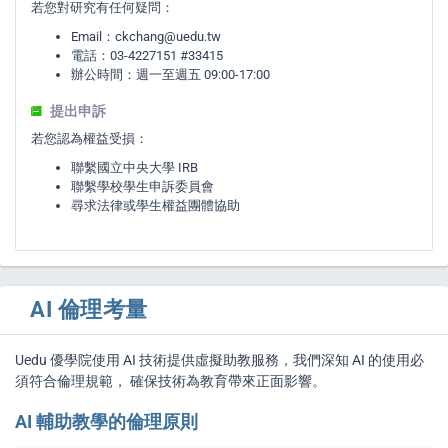
若您對研究有任何疑問：
Email：
ckchang@uedu.tw
電話：03-4227151 #33415
辦公時間：週一至週五 09:00-17:00
提出申訴
若您認為權益受損：
聯繫國立中央大學 IRB
聯繫學校學生申訴委員會
尋求法律或學生權益團體協助
AI 倫理考量
Uedu 優學院使用 AI 技術提供虛擬助教服務，我們深知 AI 的使用必
須符合倫理規範， 確保技術為教育帶來正面影響。
AI 輔助教學的倫理原則