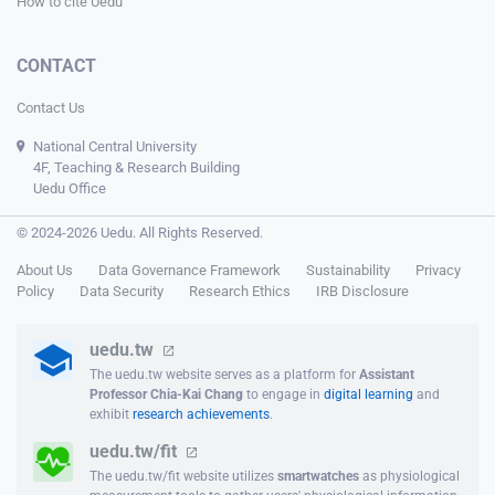
How to cite Uedu
CONTACT
Contact Us
National Central University
4F, Teaching & Research Building
Uedu Office
© 2024-2026 Uedu. All Rights Reserved.
About Us
Data Governance Framework
Sustainability
Privacy
Policy
Data Security
Research Ethics
IRB Disclosure
uedu.tw
The uedu.tw website serves as a platform for
Assistant
Professor Chia-Kai Chang
to engage in
digital learning
and
exhibit
research achievements
.
uedu.tw/fit
The uedu.tw/fit website utilizes
smartwatches
as physiological