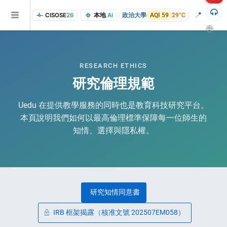
📍
CISOSE
26
本地
AI
政治大學
AQI 59
29°C
🌐
RESEARCH ETHICS
研究倫理規範
Uedu 在提供教學服務的同時也是教育科技研究平台。
本頁說明我們如何以最高倫理標準保障每一位師生的
of the research findings, in addition to the course project website and p
知情、選擇與隱私權。
研究知情同意書
IRB 框架揭露（核准文號 202507EM058）