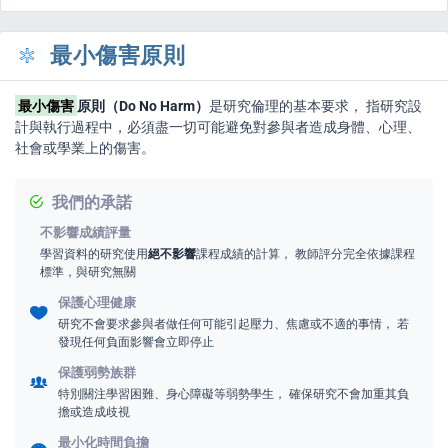
最小傷害原則
最小傷害
原則（Do No Harm）
是研究倫理的基本要求， 指研究設
計與執行過程中，必須盡一切可能避免對參與者造成身體、心理、
s
社會或學業上的傷害。
我們的承諾
不影響成績評量
學習資料的研究使用
絕不影響
課程成績的計算， 教師評分完全依據課程
標準，與研究無關
保護心理健康
研究不會要求參與者做任何可能引起壓力、焦慮或不適的事情， 若
發現任何負面影響會立即停止
保護弱勢族群
特別關注學習困難、身心障礙等弱勢學生， 確保研究不會加重其負
擔或造成歧視
e
最小化時間負擔